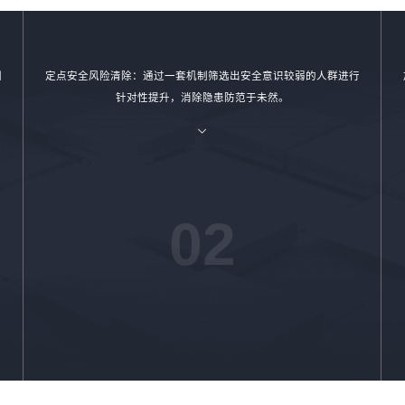
训
定点安全风险清除：通过一套机制筛选出安全意识较弱的人群进行
针对性提升，消除隐患防范于未然。
02