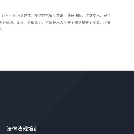
，针对不同培训群体，提供包括安全意识、法律法规、攻防技术、安全
安全规划、设计、分析能力，扩展技术人员安全知识和安全技能，促进
平。