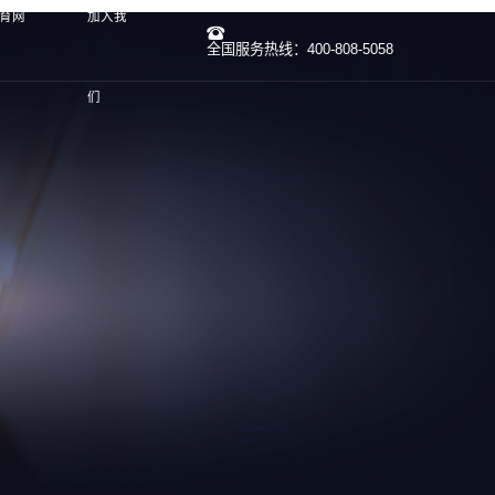
体育网
加入我
全国服务热线：400-808-5058
们