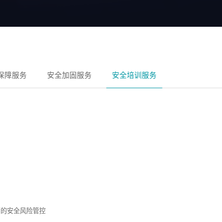
保障服务
安全加固服务
安全培训服务
面的安全风险管控