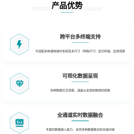
产品优势
PRODUCT ADVANTAGES
跨平台多终端支持
可适配多种通用操作系统及多尺寸（特殊尺寸）显示终端、应用场景
可视化数据呈现
多种数据交互场景，涵盖从宏观到微观的视角
全通道实时数据融合
丰富的数据接入能力，支持多种数据格式的无缝对接