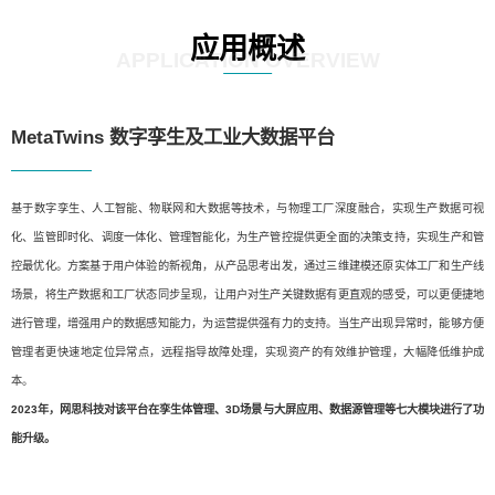
应用概述
APPLICATION OVERVIEW
MetaTwins 数字孪生及工业大数据平台
基于数字孪生、人工智能、物联网和大数据等技术，与物理工厂深度融合，实现生产数据可视
化、监管即时化、调度一体化、管理智能化，为生产管控提供更全面的决策支持，实现生产和管
控最优化。方案基于用户体验的新视角，从产品思考出发，通过三维建模还原实体工厂和生产线
场景，将生产数据和工厂状态同步呈现，让用户对生产关键数据有更直观的感受，可以更便捷地
进行管理，增强用户的数据感知能力，为运营提供强有力的支持。当生产出现异常时，能够方便
管理者更快速地定位异常点，远程指导故障处理，实现资产的有效维护管理，大幅降低维护成
本。
2023年，网思科技对该平台在孪生体管理、3D场景与大屏应用、数据源管理等七大模块进行了功
能升级。