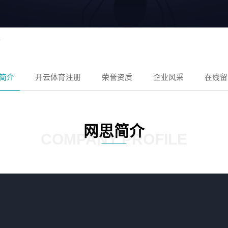
言
简介
开云体育注册
荣誉资质
企业风采
在线留
网思简介
COMPANY PROFILE