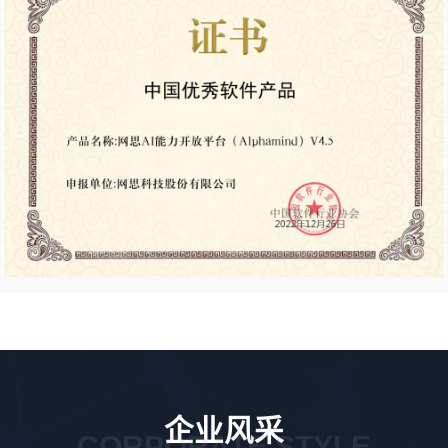
企业风采
CORPORATE STYLE