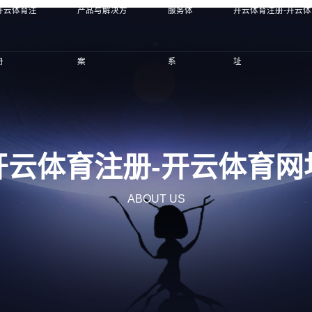
开云体育注
产品与解决方
服务体
开云体育注册-开云
册
案
系
址
开云体育注册-开云体育网
ABOUT US