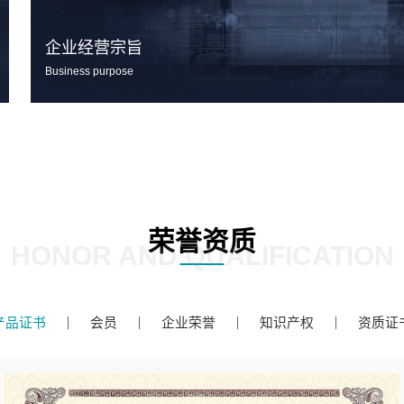
企业经营宗旨
Business purpose
荣誉资质
HONOR AND QUALIFICATION
产品证书
会员
企业荣誉
知识产权
资质证