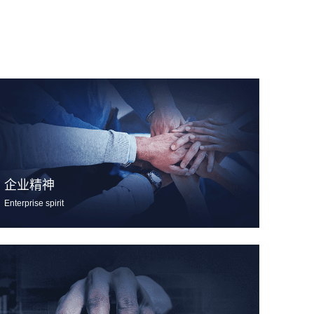
企业精神
Enterprise spirit