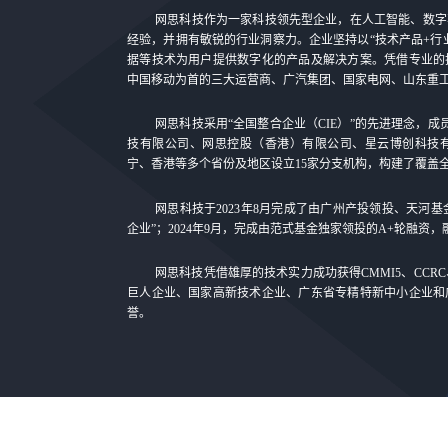
网思科技作为一家科技领先型企业，在人工智能、数字
经验，并拥有敏锐的行业洞察力。企业坚持以“技术产品+行
据等技术为用户提供数字化的产品及解决方案。凭借专业的
中国移动为首的三大运营商、广汽集团、国家电网、山东重
网思科技采用“全国整合企业（CIE）”的先进理念，成
技有限公司、网思控股（香港）有限公司、星云博创科技
宁、香港等多个省份及地区设立15家分支机构，构建了覆盖
网思科技于2023年8月完成了由广州产投领投、天河
企业”；2024年9月，完成由范式基金独家领投的A+轮融资
网思科技凭借雄厚的技术实力成功获得CMMI5、CCR
巨人企业、国家高新技术企业、广东省专精特新中小企业和
誉。