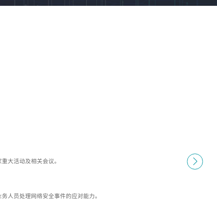
家重大活动及相关会议。
业务人员处理网络安全事件的应对能力。