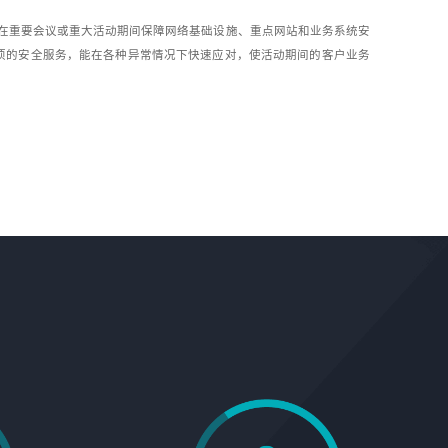
指在重要会议或重大活动期间保障网络基础设施、重点网站和业务系统安
项的安全服务，能在各种异常情况下快速应对，使活动期间的客户业务