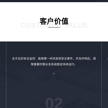
客户价值
CUSTOMER VALUE
全
全方位的安全监控：能够第一时间发现安全事件，并及时响应，保
全
障重要时期业务系统稳定持续运行。
02