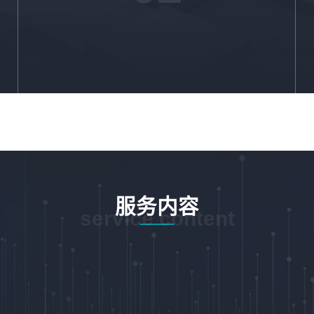
服务内容
service content