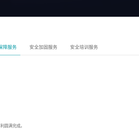
保障服务
安全加固服务
安全培训服务
顺利圆满完成。