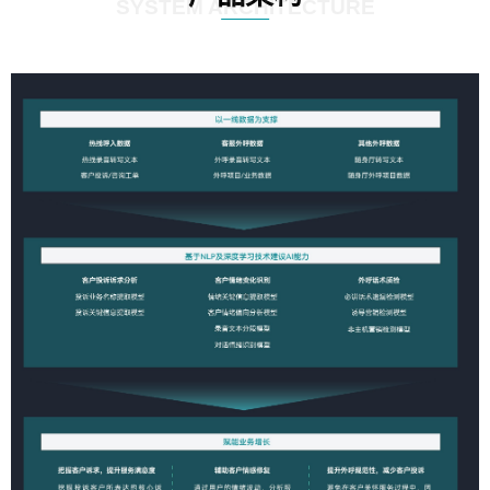
SYSTEM ARCHITECTURE