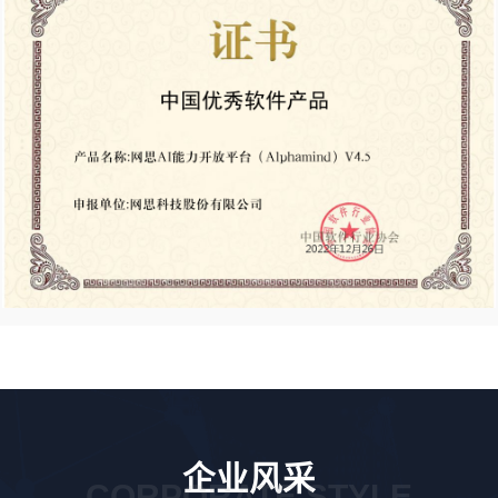
企业风采
CORPORATE STYLE