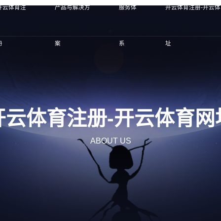
开云体育注
产品与解决方
服务体
开云体育注册-开云
册
案
系
址
开云体育注册-开云体育网
ABOUT US