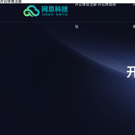
开云体育注册
开云体育注册-开云体育网
址