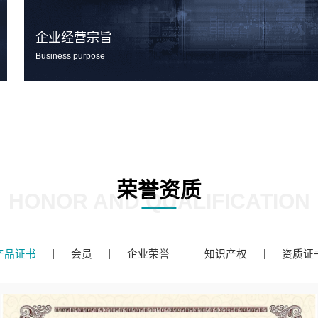
企业经营宗旨
Business purpose
荣誉资质
HONOR AND QUALIFICATION
产品证书
会员
企业荣誉
知识产权
资质证