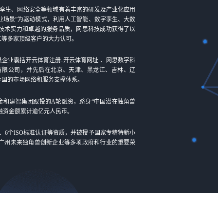
孪生、网络安全等领域有着丰富的研发及产业化应用
业场景”为驱动模式，利用人工智能、数字孪生、大数
技术实力和卓越的服务品质，网思科技成功获得了以
工等多家顶级客户的大力认可。
员企业囊括开云体育注册-开云体育网址 、网思数字科
有限公司，并先后在北京、天津、黑龙江、吉林、辽
全国的市场网络和服务支撑体系。
基金和建智集团跟投的A轮融资，跻身“中国潜在独角兽
，融资金额累计逾亿元人民币。
C、6个ISO标准认证等资质，并被授予国家专精特新小
广州未来独角兽创新企业等多项政府和行业的重要荣