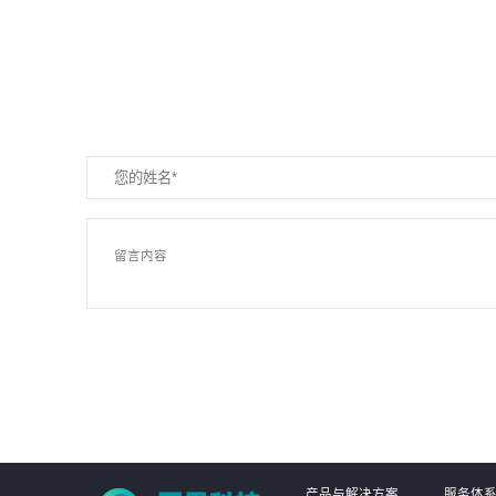
产品与解决方案
服务体