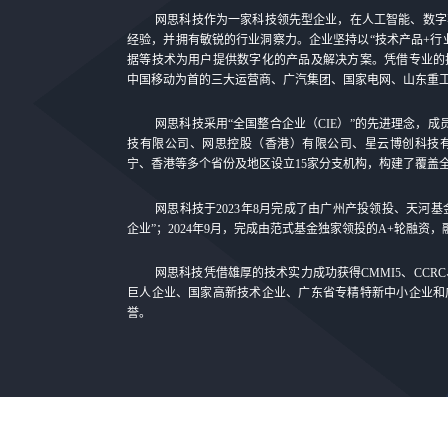
网思科技作为一家科技领先型企业，在人工智能、数字
经验，并拥有敏锐的行业洞察力。企业坚持以“技术产品+行
据等技术为用户提供数字化的产品及解决方案。凭借专业的
中国移动为首的三大运营商、广汽集团、国家电网、山东重
网思科技采用“全国整合企业（CIE）”的先进理念，成
技有限公司、网思控股（香港）有限公司、星云博创科技
宁、香港等多个省份及地区设立15家分支机构，构建了覆盖
网思科技于2023年8月完成了由广州产投领投、天河
企业”；2024年9月，完成由范式基金独家领投的A+轮融资
网思科技凭借雄厚的技术实力成功获得CMMI5、CCR
巨人企业、国家高新技术企业、广东省专精特新中小企业和
誉。