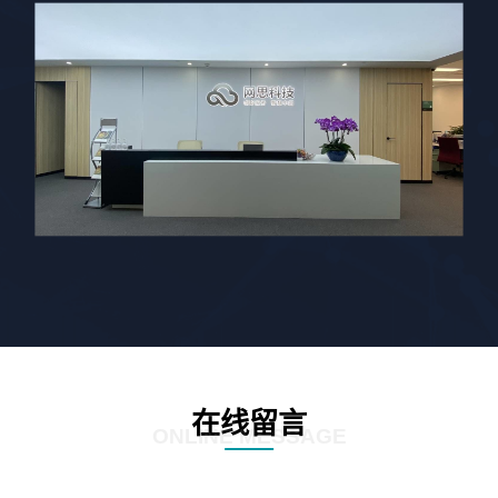
在线留言
ONLINE MESSAGE