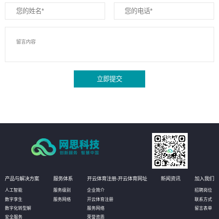
立即提交
产品与解决方案
服务体系
开云体育注册-开云体育网址
新闻资讯
加入我们
人工智能
服务级别
企业简介
招聘岗位
数字孪生
服务网络
开云体育注册
联系方式
数字化转型解
服务网络
留言表单
安全服务
荣誉资质