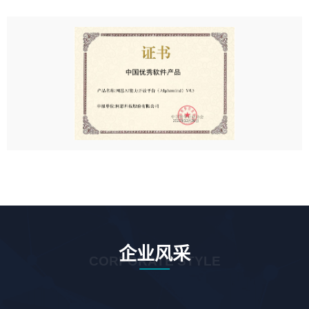
企业风采
CORPORATE STYLE