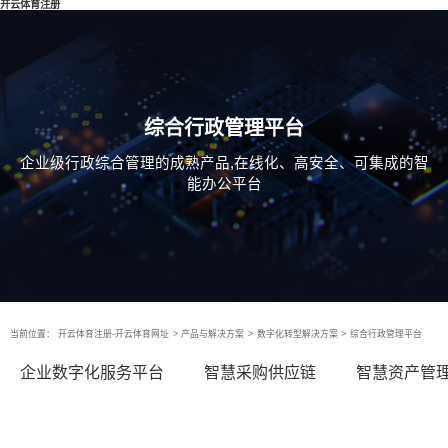
开云体育注册
综合行政管理平台
企业级行政综合管理的成熟产品,在线化、高安全、可集成的智
能办公平台
当前位置：
开云体育注册-开云体育网址
>
产品与解决方案
>
数字化转型解决方案
>
综合行政管理平台
企业数字化服务平台
智慧采购供应链
智慧资产管