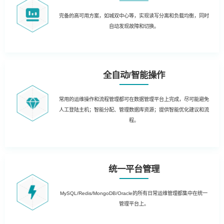
完备的高可用方案，如城双中心等，实现读写分离和负载均衡，同时
自动发现故障和切换。
全自动/智能操作
常用的运维操作和流程管理都可在数据管理平台上完成，尽可能避免
人工登陆主机；智能分配、管理数据库资源；提供智能优化建议和流
程。
统一平台管理
MySQL/Redis/MongoDB/Oracle的所有日常运维管理都集中在统一
管理平台上。