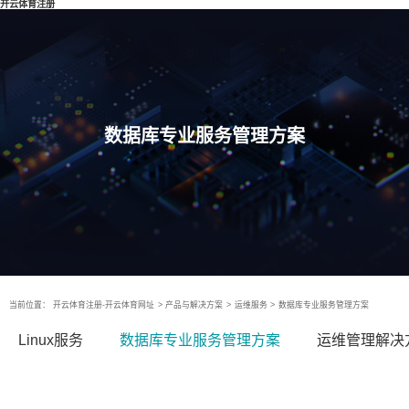
开云体育注册
数据库专业服务管理方案
当前位置：
开云体育注册-开云体育网址
>
产品与解决方案
>
运维服务
>
数据库专业服务管理方案
Linux服务
数据库专业服务管理方案
运维管理解决