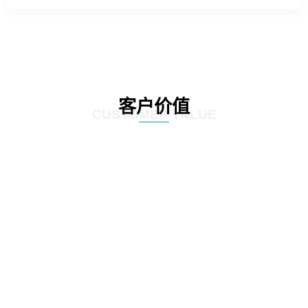
客户价值
CUSTOMER VALUE
01
根据客户不同的需求提供不同的数据库管理方案，针对客户现有数据库系统的
特点和运维要求，提供定制化的解决方案，帮助客户实现业务目标和持续优
化。
02
提供自动化和智能化的运维服务，提高运维效率，减少人力投入和运维成本，
并且通过系统性能和安全风险预警等方式帮助运维人员提前解决潜在问题，提
高系统安全稳定性。
03
遵守国际标准和最佳实践，提供相应的数据管理方案，确保数据能够实现有效