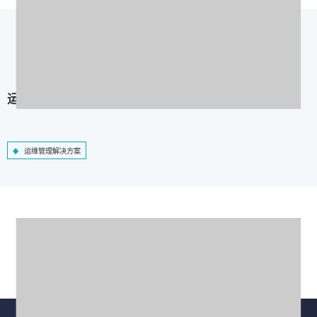
运维管理解决方案
运维管理解决方案