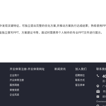
发现关键特征，可独立提出完整的优化方案,并推动方案执行达成结果；熟练使用PPT、
能独立撰写PPT、方案建议书等，面试时需携带个人制作的专业PPT文件进行展示。
系
开云体育注册-开云体育网址
新闻资讯
加入我们
联系我
企业简介
招聘岗位
4
开云体育注册
联系方式
周一
服务网络
留言表单
广
荣誉资质
商务
企业风采
媒体
Oversea