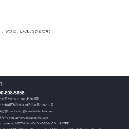
WORD、EXCEL等办公软件；
们
00-808-5058
到周五9:30-18:00 (北京时间）
州市黄埔区科学大道18号芯大厦B2栋1-2层
合作: marketing@lavueltaaltachira.com
合作: media@lavueltaaltachira.com
s business: NETTHINK HOLDINGS(HK)CO.,LIMITED