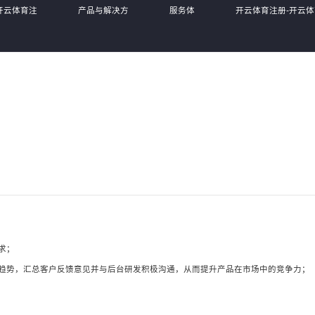
开云体育注
产品与解决方
服务体
开云体育注册-开云
册
案
系
址
求；
趋势，汇总客户反馈意见并与后台研发积极沟通，从而提升产品在市场中的竞争力；