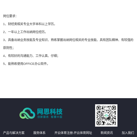
岗位要求：
1、财经类相关专业大学本科以上学历。
2、一年以上工作出纳岗位经历。
3、具备出纳业务技能及专业知识、熟练掌握出纳岗位相关的专业技能、具有团队精神、有较强的
原则性；
4、有较好的沟通能力、工作认真、仔细；
5、能熟练使用OFFICE办公软件。
产品与解决方案
服务体系
开云体育注册-开云体育网址
新闻资讯
加入我们