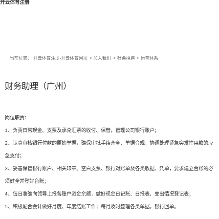
开云体育注册
当前位置：
开云体育注册-开云体育网址
>
加入我们
>
社会招聘
>
运营体系
财务助理（广州）
岗位职责：
1、负责日常现金、支票及承兑汇票的收付、保管，管理公司银行账户；
2、认真审核银行付款的原始单据，确保审批手续齐全、单据合规，协调处理紧急突发性用款的应
急支付；
3、妥善保管银行账户、相关印章、空白支票、银行对账单及各类收据、凭单，要求建立台账的必
须健全并登好台账；
4、每日准确向领导上报各账户资金余额，做好现金日记账、日报表、支出情况登记表；
5、积极配合会计做好月度、年度结账工作；每月及时整理各类单据，银行回单。