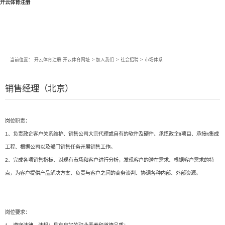
开云体育注册
当前位置：
开云体育注册-开云体育网址
>
加入我们
>
社会招聘
>
市场体系
销售经理（北京）
岗位职责：
1、负责政企客户关系维护、销售公司大宗代理或自有的软件及硬件、承揽政企it项目、承接it集成
工程、根据公司以及部门销售任务开展销售工作。
2、完成各项销售指标、对现有市场和客户进行分析，发现客户的潜在需求、根据客户需求的特
点，为客户提供产品解决方案、负责与客户之间的商务谈判、协调各种内部、外部资源。
岗位要求：