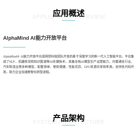
应用概述
APPLICATION OVERVIEW
AlphaMind AI能力开放平台
AlphaMind® AI能力开放平台是网思科技团队开发的基于深度学习的新一代人工智能平台。平台集
成了NLP、机器视觉和知识图谱等AI关键技术，具备全栈AI模型生产运营能力，内置通信行业、
汽车制造业等多种模型，配置简单、使用便捷、性能优异、GPU资源共享效率高，支持低代码开
发，助力企业加速数智化转型进程。
产品架构
SYSTEM ARCHITECTURE